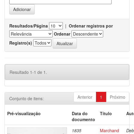
Resultados/Página
|
Ordenar registros por
Ordenar
Registro(s)
Resultado 1-1 de 1.
Anterior
1
Próximo
Conjunto de itens:
Pré-visualização
Data do
Título
Aut
documento
1835
Marchand
Deb