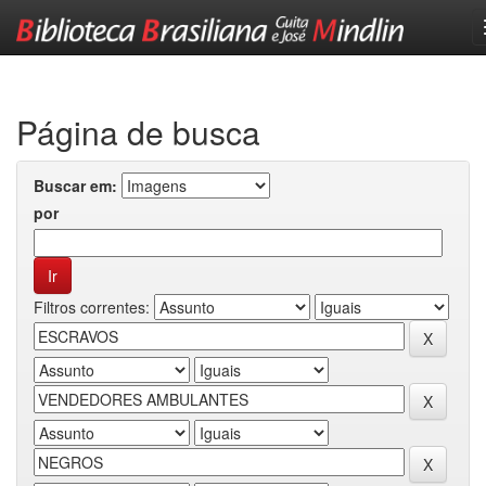
Skip
navigation
Página de busca
Buscar em:
por
Filtros correntes: