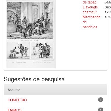
de tabac.
Jea
L'aveugle
Bapt
chanteur.
176
Marchande
184
de
pandelos
Sugestões de pesquisa
Assunto
COMÉRCIO
1
TABACO
1