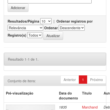
Resultados/Página
|
Ordenar registros por
Ordenar
Registro(s)
Resultado 1-1 de 1.
Anterior
1
Próximo
Conjunto de itens:
Pré-visualização
Data do
Título
Aut
documento
1835
Marchand
Deb