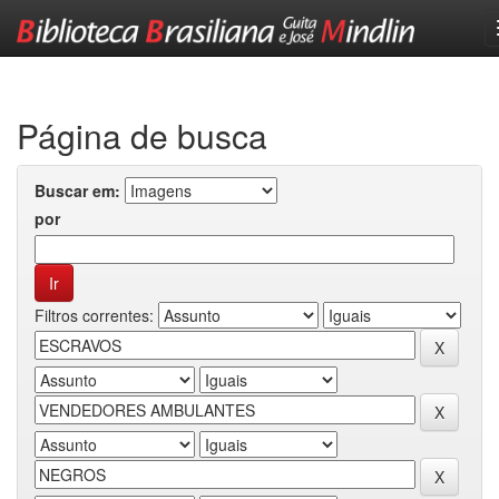
Skip
navigation
Página de busca
Buscar em:
por
Filtros correntes: