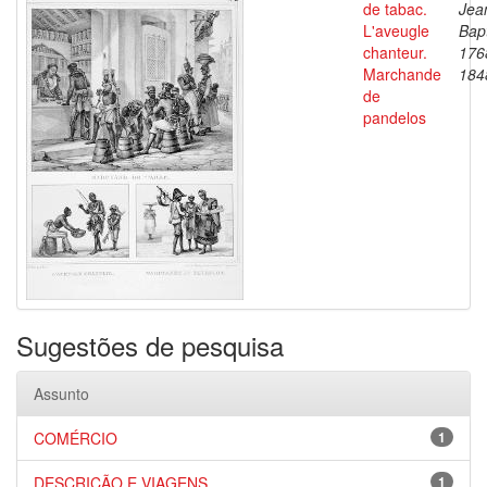
de tabac.
Jea
L'aveugle
Bapt
chanteur.
176
Marchande
184
de
pandelos
Sugestões de pesquisa
Assunto
COMÉRCIO
1
DESCRIÇÃO E VIAGENS
1