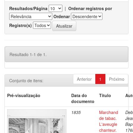
Resultados/Página
|
Ordenar registros por
Ordenar
Registro(s)
Resultado 1-1 de 1.
Anterior
1
Próximo
Conjunto de itens:
Pré-visualização
Data do
Título
Aut
documento
1835
Marchand
Deb
de tabac.
Jea
L'aveugle
Bapt
chanteur.
176