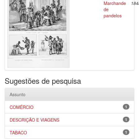
Marchande
184
de
pandelos
Sugestões de pesquisa
Assunto
COMÉRCIO
1
DESCRIÇÃO E VIAGENS
1
TABACO
1