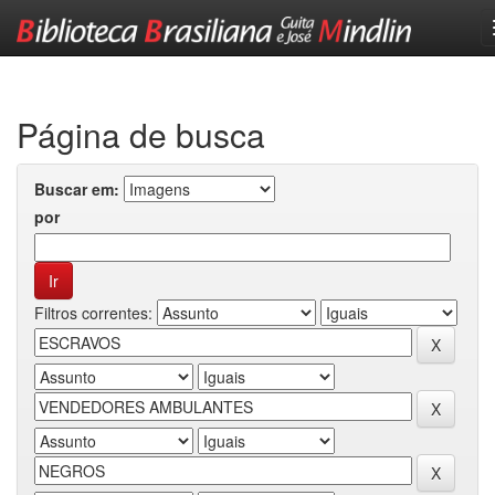
Skip
navigation
Página de busca
Buscar em:
por
Filtros correntes: