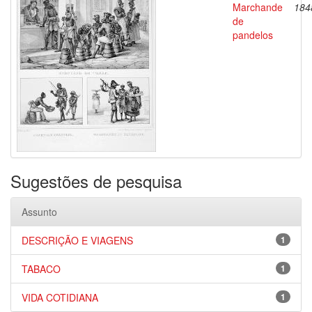
Marchande
184
de
pandelos
Sugestões de pesquisa
Assunto
DESCRIÇÃO E VIAGENS
1
TABACO
1
VIDA COTIDIANA
1