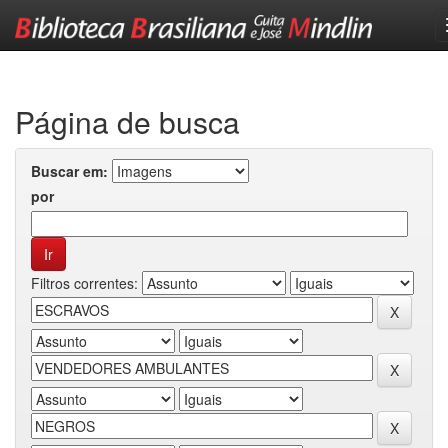
Skip
navigation
Página de busca
Buscar em:
por
Filtros correntes: