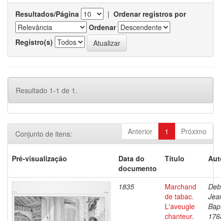
Resultados/Página
|
Ordenar registros por
Ordenar
Registro(s)
Resultado 1-1 de 1.
Anterior
1
Próximo
Conjunto de itens:
Pré-visualização
Data do
Título
Aut
documento
1835
Marchand
Deb
de tabac.
Jea
L'aveugle
Bapt
chanteur.
176