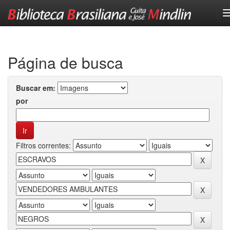
Skip
navigation
Página de busca
Buscar em:
por
Filtros correntes: