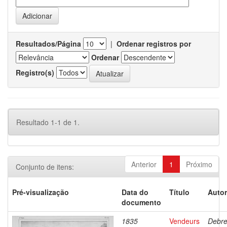
Resultados/Página
|
Ordenar registros por
Ordenar
Registro(s)
Resultado 1-1 de 1.
Anterior
1
Próximo
Conjunto de itens:
Pré-visualização
Data do
Título
Autor
documento
1835
Vendeurs
Debre