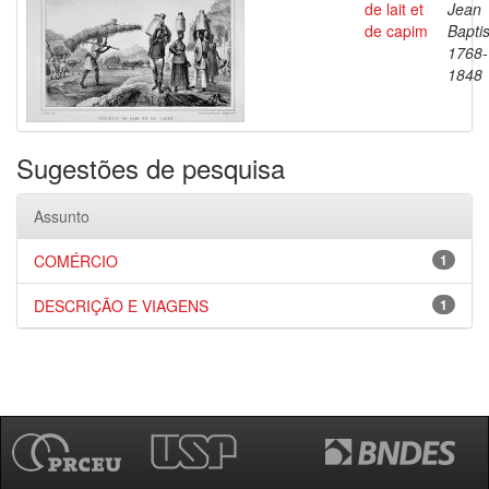
de lait et
Jean
de capim
Baptis
1768-
1848
Sugestões de pesquisa
Assunto
COMÉRCIO
1
DESCRIÇÃO E VIAGENS
1