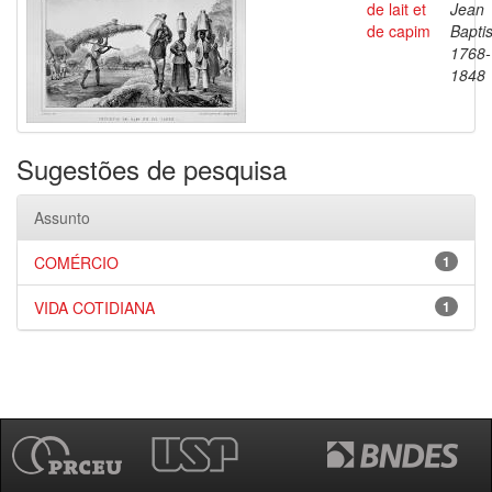
de lait et
Jean
de capim
Baptis
1768-
1848
Sugestões de pesquisa
Assunto
COMÉRCIO
1
VIDA COTIDIANA
1