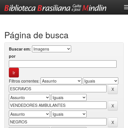
Skip
navigation
Página de busca
Buscar em:
por
Filtros correntes: