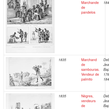
Marchande
18
de
pandelos
1835
Marchand
Deb
de
Je
sambouras.
Bap
Vendeur de
176
palmito
18
1835
Nègres,
Deb
vendeurs
Je
de
Bap