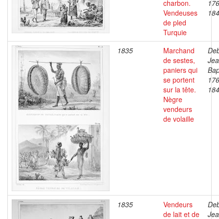
charbon.
176
Vendeuses
18
de pled
Turquie
1835
Marchand
Deb
de sestes,
Je
paniers qui
Bap
se portent
176
sur la tête.
18
Nègre
vendeurs
de volaille
1835
Vendeurs
Deb
de lait et de
Je