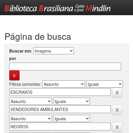
Skip
navigation
Página de busca
Buscar em:
por
Filtros correntes: