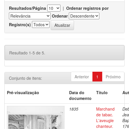
Resultados/Página
|
Ordenar registros por
Ordenar
Registro(s)
Resultado 1-5 de 5.
Anterior
1
Próximo
Conjunto de itens:
Pré-visualização
Data do
Título
Aut
documento
1835
Marchand
Deb
de tabac.
Je
L'aveugle
Bap
chanteur.
176