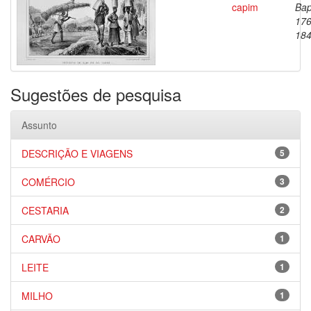
capim
Bap
176
18
Sugestões de pesquisa
Assunto
DESCRIÇÃO E VIAGENS
5
COMÉRCIO
3
CESTARIA
2
CARVÃO
1
LEITE
1
MILHO
1