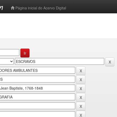
-->
Página inicial do Acervo Digital