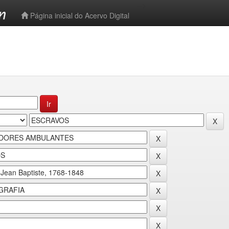
-->
Página inicial do Acervo Digital