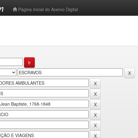
-->
Página inicial do Acervo Digital