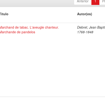
Anterior
1
P
Título
Autor(es)
Marchand de tabac. L'aveugle chanteur.
Debret, Jean Bapti
Marchande de pandelos
1768-1848