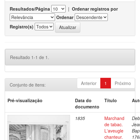
Resultados/Página
|
Ordenar registros por
Ordenar
Registro(s)
Resultado 1-1 de 1.
Anterior
1
Próximo
Conjunto de itens:
Pré-visualização
Data do
Título
Aut
documento
1835
Marchand
Deb
de tabac.
Jea
L'aveugle
Bapt
chanteur.
176