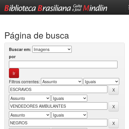
Skip
navigation
Página de busca
Buscar em:
por
Filtros correntes: