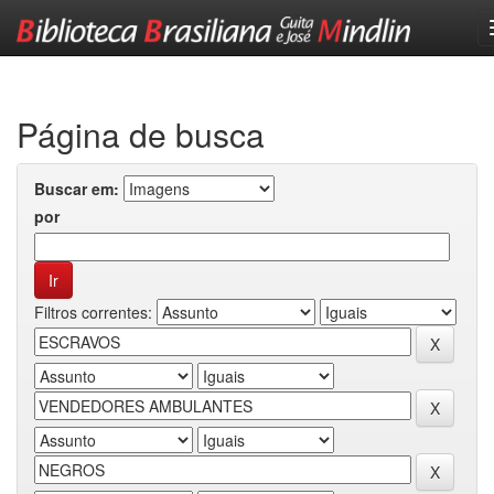
Skip
navigation
Página de busca
Buscar em:
por
Filtros correntes: