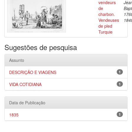
vendeurs
Jea
de
Bapt
charbon.
176
Vendeuses
184
de pled
Turquie
Sugestões de pesquisa
Assunto
DESCRIÇÃO E VIAGENS
1
VIDA COTIDIANA
1
Data de Publicação
1835
1