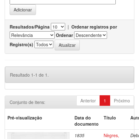
Resultados/Página
|
Ordenar registros por
Ordenar
Registro(s)
Resultado 1-1 de 1.
Anterior
1
Próximo
Conjunto de itens:
Pré-visualização
Data do
Título
Aut
documento
1835
Nègres,
Debr