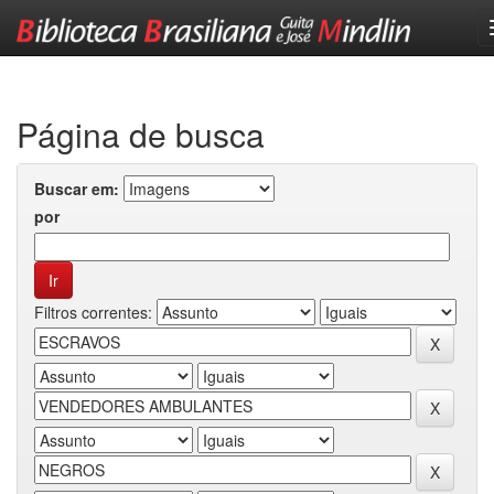
Skip
navigation
Página de busca
Buscar em:
por
Filtros correntes: