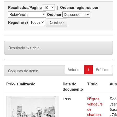
Resultados/Página
|
Ordenar registros por
Ordenar
Registro(s)
Resultado 1-1 de 1.
Anterior
1
Próximo
Conjunto de itens:
Pré-visualização
Data do
Título
Aut
documento
1835
Nègres,
Debr
vendeurs
Jea
de
Bapt
charbon.
176