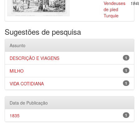
Vendeuses
184
de pled
Turquie
Sugestões de pesquisa
Assunto
DESCRIÇÃO E VIAGENS
1
MILHO
1
VIDA COTIDIANA
1
Data de Publicação
1835
1