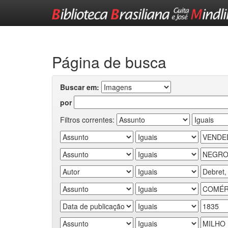
Skip
navigation
Página de busca
Buscar em:
por
Filtros correntes: