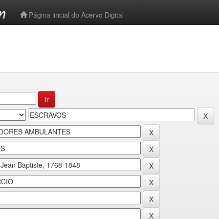
-->
Página inicial do Acervo Digital