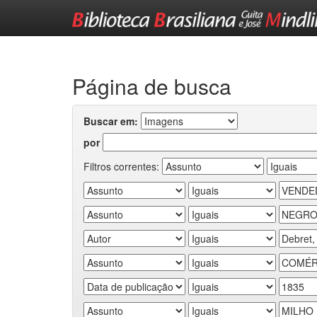
Skip
navigation
Página de busca
Buscar em:
por
Filtros correntes: