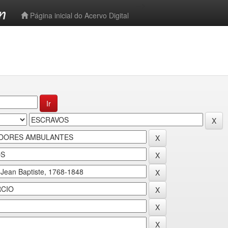
-->
Página inicial do Acervo Digital