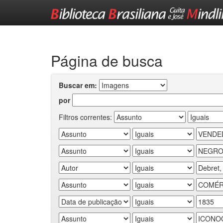
Skip
navigation
Página de busca
Buscar em:
por
Filtros correntes: