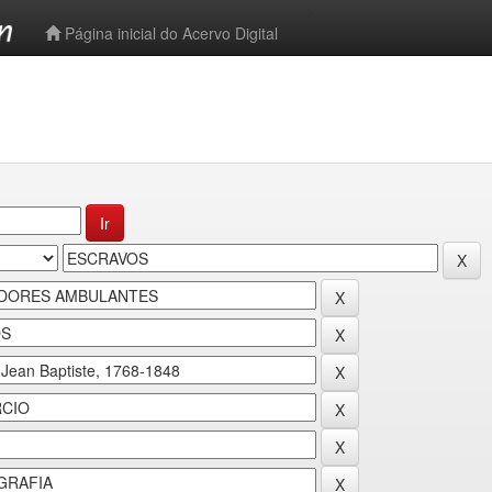
-->
Página inicial do Acervo Digital