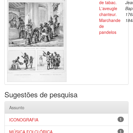
de tabac.
Jea
L'aveugle
Bapt
chanteur.
176
Marchande
184
de
pandelos
Sugestões de pesquisa
Assunto
ICONOGRAFIA
1
MÚSICA FOLCLÓRICA
1