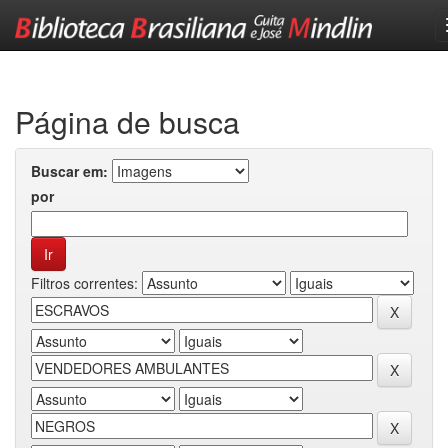
Skip
navigation
Página de busca
Buscar em:
por
Filtros correntes: