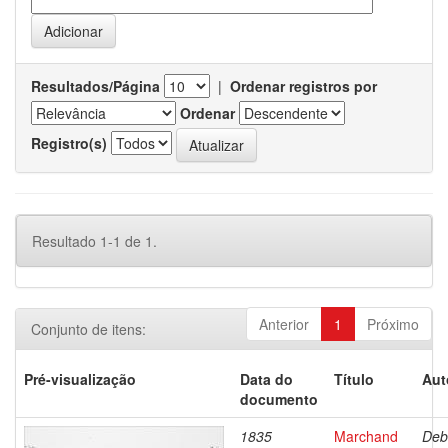
Resultados/Página
|
Ordenar registros por
Ordenar
Registro(s)
Resultado 1-1 de 1.
Anterior
1
Próximo
Conjunto de itens:
Pré-visualização
Data do
Título
Aut
documento
1835
Marchand
Deb