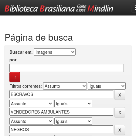
Skip
navigation
Página de busca
Buscar em:
por
Filtros correntes: