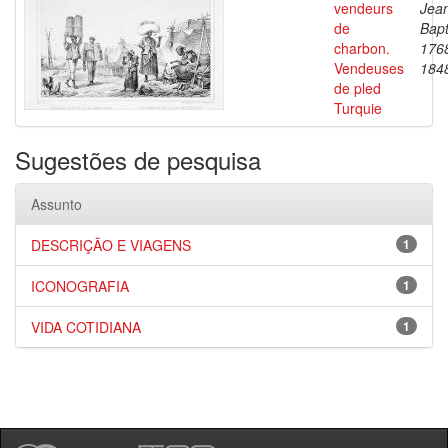
vendeurs
Jea
de
Bapt
charbon.
176
Vendeuses
184
de pled
Turquie
Sugestões de pesquisa
Assunto
DESCRIÇÃO E VIAGENS
1
ICONOGRAFIA
1
VIDA COTIDIANA
1