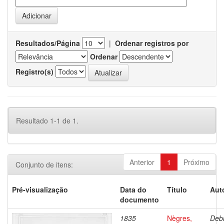
Resultados/Página
|
Ordenar registros por
Ordenar
Registro(s)
Resultado 1-1 de 1.
Anterior
1
Próximo
Conjunto de itens:
Pré-visualização
Data do
Título
Aut
documento
1835
Nègres,
Debr