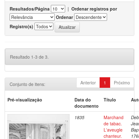
Resultados/Página
|
Ordenar registros por
Ordenar
Registro(s)
Resultado 1-3 de 3.
Anterior
1
Próximo
Conjunto de itens:
Pré-visualização
Data do
Título
Aut
documento
1835
Marchand
Deb
de tabac.
Jea
L'aveugle
Bapt
chanteur.
176