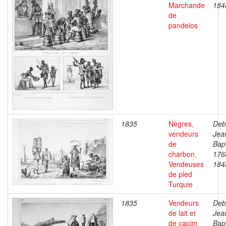
Marchande
184
de
pandelos
1835
Nègres,
Deb
vendeurs
Jea
de
Bapt
charbon.
176
Vendeuses
184
de pled
Turquie
1835
Vendeurs
Deb
de lait et
Jea
de capim
Bapt