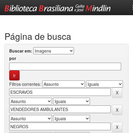
Skip
navigation
Página de busca
Buscar em:
por
Filtros correntes: