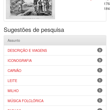
176
184
Sugestões de pesquisa
Assunto
DESCRIÇÃO E VIAGENS
3
ICONOGRAFIA
3
CARVÃO
1
LEITE
1
MILHO
1
MÚSICA FOLCLÓRICA
1