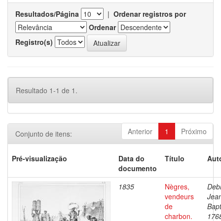
Resultados/Página
|
Ordenar registros por
Ordenar
Registro(s)
Resultado 1-1 de 1.
Anterior
1
Próximo
Conjunto de itens:
Pré-visualização
Data do
Título
Aut
documento
1835
Nègres,
Debr
vendeurs
Jea
de
Bapt
charbon.
176