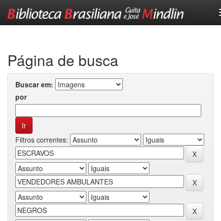
Skip
navigation
Página de busca
Buscar em:
por
Filtros correntes: