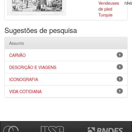
Vendeuses
184
de pled
Turquie
Sugestões de pesquisa
Assunto
CARVÃO
1
DESCRIÇÃO E VIAGENS
1
ICONOGRAFIA
1
VIDA COTIDIANA
1