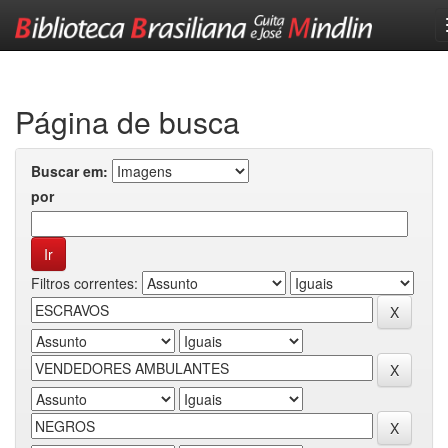
Skip
navigation
Página de busca
Buscar em:
por
Filtros correntes: