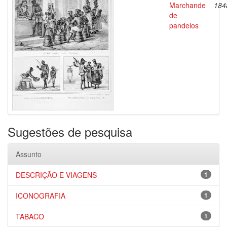
Marchande
184
de
pandelos
Sugestões de pesquisa
Assunto
DESCRIÇÃO E VIAGENS
1
ICONOGRAFIA
1
TABACO
1