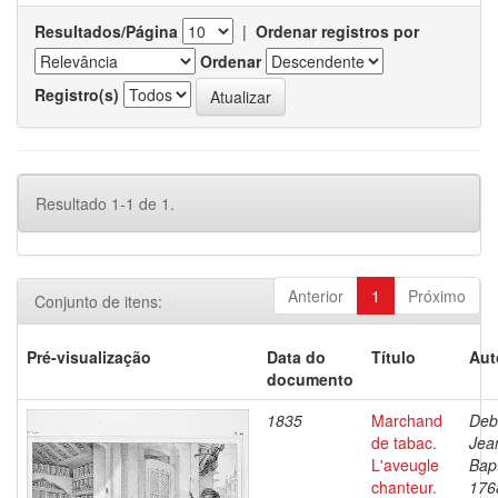
Resultados/Página
|
Ordenar registros por
Ordenar
Registro(s)
Resultado 1-1 de 1.
Anterior
1
Próximo
Conjunto de itens:
Pré-visualização
Data do
Título
Aut
documento
1835
Marchand
Deb
de tabac.
Jea
L'aveugle
Bapt
chanteur.
176