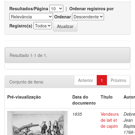
Resultados/Página
|
Ordenar registros por
Ordenar
Registro(s)
Resultado 1-1 de 1.
Anterior
1
Próximo
Conjunto de itens:
Pré-visualização
Data do
Título
Autor
documento
1835
Vendeurs
Debre
de lait et
Jean
de capim
Baptis
1768-