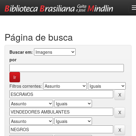
Skip
navigation
Página de busca
Buscar em:
por
Filtros correntes: