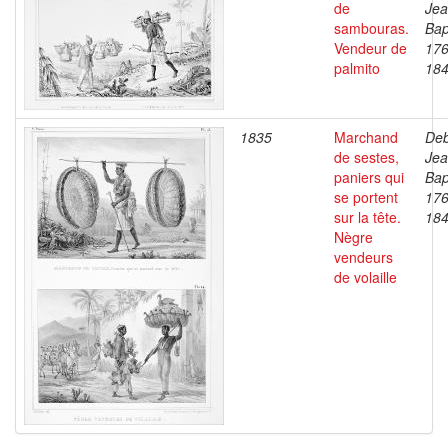
de
Je
sambouras.
Bap
Vendeur de
176
palmito
18
1835
Marchand
Deb
de sestes,
Je
paniers qui
Bap
se portent
176
sur la tête.
18
Nègre
vendeurs
de volaille