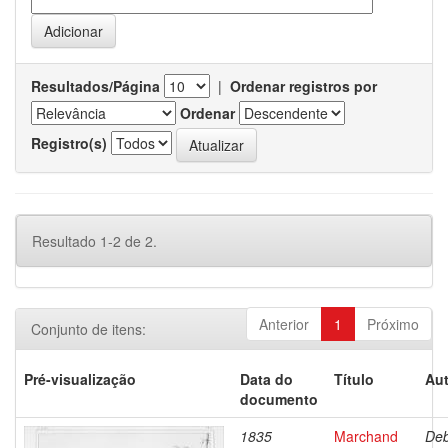
Resultados/Página
|
Ordenar registros por
Ordenar
Registro(s)
Resultado 1-2 de 2.
Anterior
1
Próximo
Conjunto de itens:
Pré-visualização
Data do
Título
Aut
documento
1835
Marchand
Deb