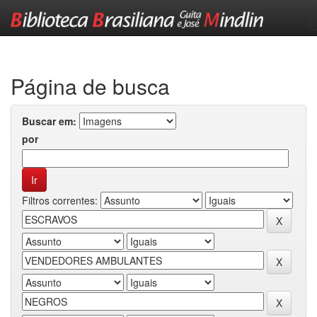
Skip
navigation
Página de busca
Buscar em:
por
Filtros correntes: