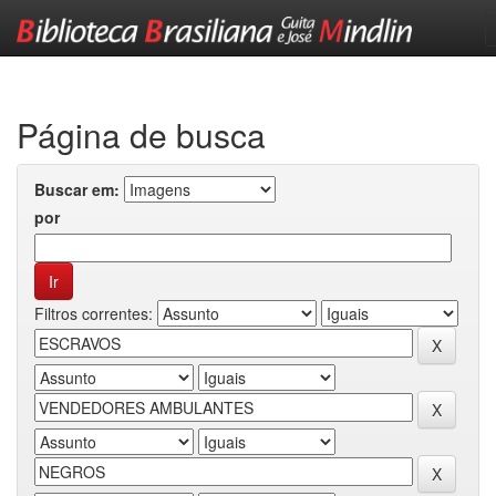
Skip
navigation
Página de busca
Buscar em:
por
Filtros correntes: