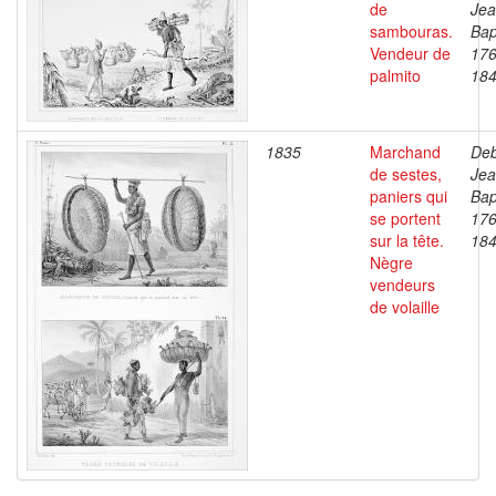
de
Je
sambouras.
Bap
Vendeur de
176
palmito
18
1835
Marchand
Deb
de sestes,
Je
paniers qui
Bap
se portent
176
sur la tête.
18
Nègre
vendeurs
de volaille