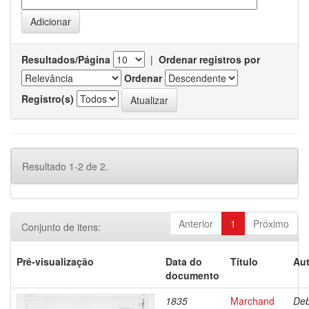
Resultados/Página
|
Ordenar registros por
Ordenar
Registro(s)
Resultado 1-2 de 2.
Anterior
1
Próximo
Conjunto de itens:
Pré-visualização
Data do
Título
Aut
documento
1835
Marchand
Deb