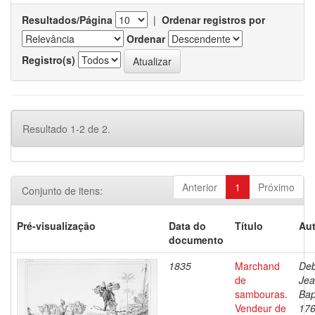
Resultados/Página
|
Ordenar registros por
Ordenar
Registro(s)
Resultado 1-2 de 2.
Anterior
1
Próximo
Conjunto de itens:
Pré-visualização
Data do
Título
Aut
documento
1835
Marchand
Deb
de
Je
sambouras.
Bap
Vendeur de
176