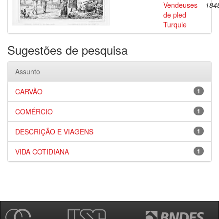
Vendeuses
184
de pled
Turquie
Sugestões de pesquisa
Assunto
CARVÃO
1
COMÉRCIO
1
DESCRIÇÃO E VIAGENS
1
VIDA COTIDIANA
1