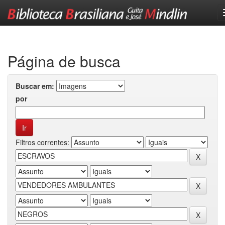
Skip
navigation
Página de busca
Buscar em:
por
Filtros correntes: