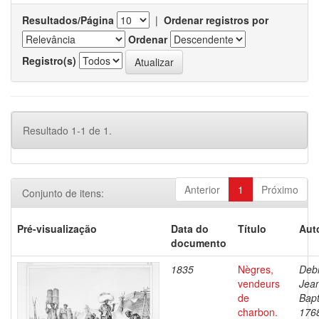
Resultados/Página
|
Ordenar registros por
Ordenar
Registro(s)
Resultado 1-1 de 1.
Anterior
1
Próximo
Conjunto de itens:
Pré-visualização
Data do
Título
Aut
documento
1835
Nègres,
Debr
vendeurs
Jea
de
Bapt
charbon.
176