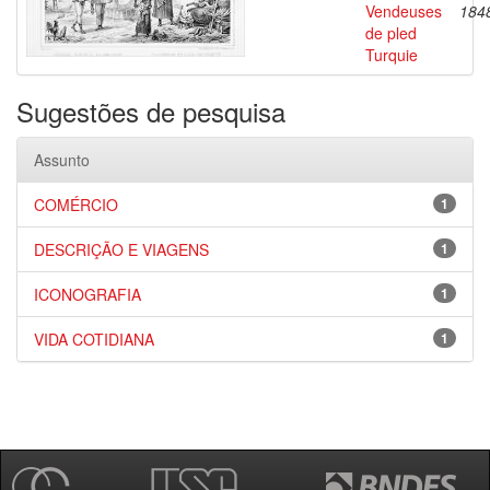
Vendeuses
184
de pled
Turquie
Sugestões de pesquisa
Assunto
COMÉRCIO
1
DESCRIÇÃO E VIAGENS
1
ICONOGRAFIA
1
VIDA COTIDIANA
1