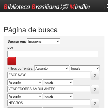
Skip
navigation
Página de busca
Buscar em:
por
Filtros correntes: