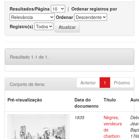
Resultados/Página
|
Ordenar registros por
Ordenar
Registro(s)
Resultado 1-1 de 1.
Anterior
1
Próximo
Conjunto de itens:
Pré-visualização
Data do
Título
Aut
documento
1835
Nègres,
Debr
vendeurs
Jea
de
Bapt
charbon.
176