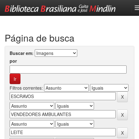
Skip
navigation
Página de busca
Buscar em:
por
Filtros correntes: