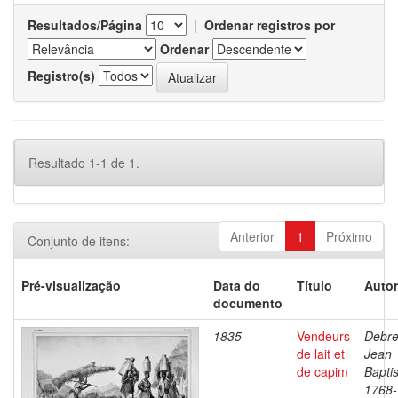
Resultados/Página
|
Ordenar registros por
Ordenar
Registro(s)
Resultado 1-1 de 1.
Anterior
1
Próximo
Conjunto de itens:
Pré-visualização
Data do
Título
Autor
documento
1835
Vendeurs
Debre
de lait et
Jean
de capim
Baptis
1768-