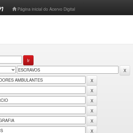
-->
Página inicial do Acervo Digital