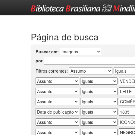
Skip
navigation
Página de busca
Buscar em:
por
Filtros correntes: