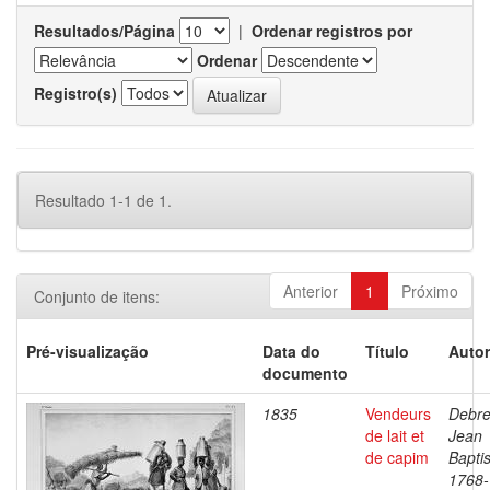
Resultados/Página
|
Ordenar registros por
Ordenar
Registro(s)
Resultado 1-1 de 1.
Anterior
1
Próximo
Conjunto de itens:
Pré-visualização
Data do
Título
Autor
documento
1835
Vendeurs
Debre
de lait et
Jean
de capim
Baptis
1768-