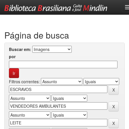
Skip
navigation
Página de busca
Buscar em:
por
Filtros correntes: