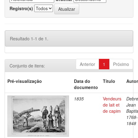
Registro(s)
Resultado 1-1 de 1.
Anterior
1
Próximo
Conjunto de itens:
Pré-visualização
Data do
Título
Autor
documento
1835
Vendeurs
Debre
de lait et
Jean
de capim
Baptis
1768-
1848