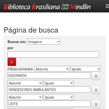
Skip
navigation
Página de busca
Buscar em:
por
Filtros correntes: