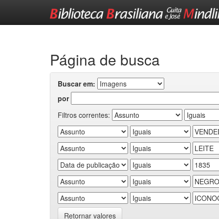
Skip
navigation
Página de busca
Buscar em:
por
Filtros correntes:
Retornar valores