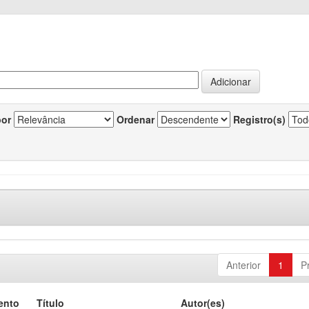
por
Ordenar
Registro(s)
Anterior
1
P
ento
Título
Autor(es)