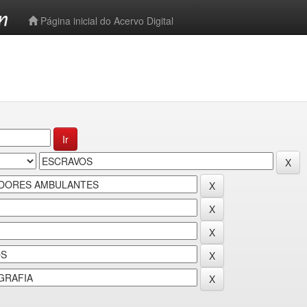
-->
Página inicial do Acervo Digital