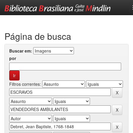
Skip
navigation
Página de busca
Buscar em:
por
Filtros correntes: