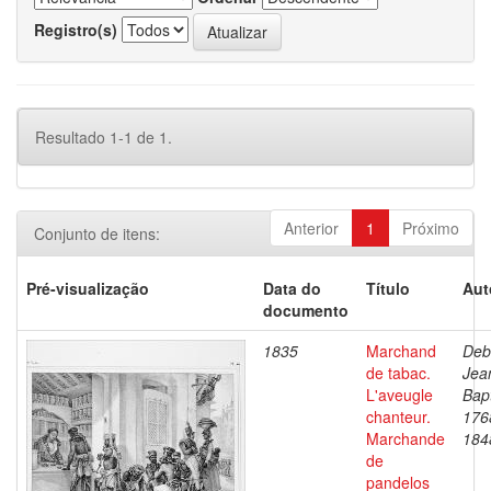
Registro(s)
Resultado 1-1 de 1.
Anterior
1
Próximo
Conjunto de itens:
Pré-visualização
Data do
Título
Aut
documento
1835
Marchand
Deb
de tabac.
Jea
L'aveugle
Bapt
chanteur.
176
Marchande
184
de
pandelos