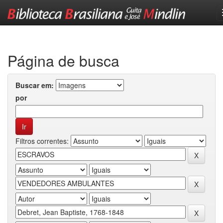
Skip
navigation
Página de busca
Buscar em:
por
Filtros correntes: