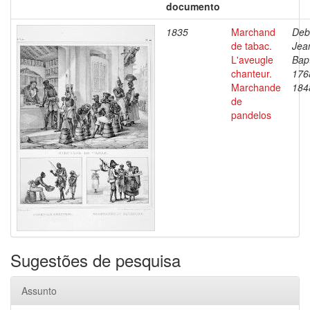
documento
1835
Marchand
Deb
de tabac.
Jea
L'aveugle
Bapt
chanteur.
176
Marchande
184
de
pandelos
Sugestões de pesquisa
Assunto