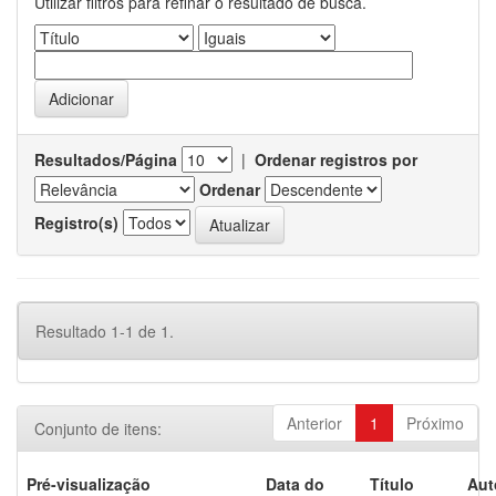
Utilizar filtros para refinar o resultado de busca.
Resultados/Página
|
Ordenar registros por
Ordenar
Registro(s)
Resultado 1-1 de 1.
Anterior
1
Próximo
Conjunto de itens:
Pré-visualização
Data do
Título
Aut