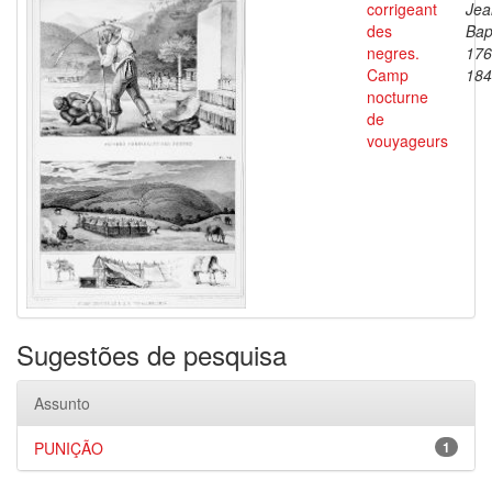
corrigeant
Jea
des
Bap
negres.
176
Camp
184
nocturne
de
vouyageurs
Sugestões de pesquisa
Assunto
PUNIÇÃO
1