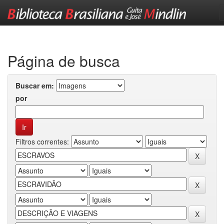
Skip
navigation
Página de busca
Buscar em:
por
Filtros correntes: