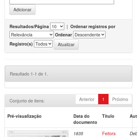
Resultados/Página
|
Ordenar registros por
Ordenar
Registro(s)
Resultado 1-1 de 1.
Anterior
1
Próximo
Conjunto de itens:
Pré-visualização
Data do
Título
Aut
documento
1835
Feitors
Deb