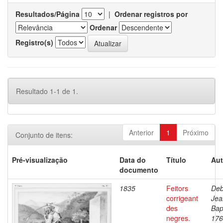
Resultados/Página
|
Ordenar registros por
Ordenar
Registro(s)
Resultado 1-1 de 1.
Anterior
1
Próximo
Conjunto de itens:
Pré-visualização
Data do
Título
Aut
documento
1835
Feitors
Deb
corrigeant
Jea
des
Bap
negres.
176