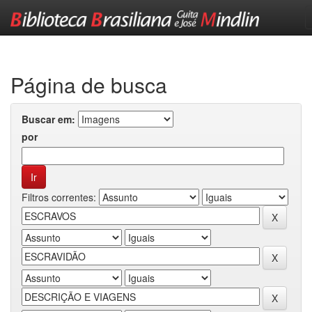
Skip
navigation
Página de busca
Buscar em:
por
Filtros correntes: