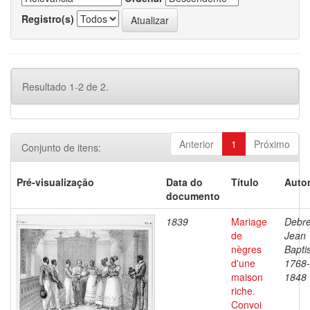
Registro(s)
Resultado 1-2 de 2.
Anterior
1
Próximo
Conjunto de itens:
Pré-visualização
Data do
Título
Autor
documento
1839
Mariage
Debre
de
Jean
nègres
Baptis
d'une
1768-
maison
1848
riche.
Convoi