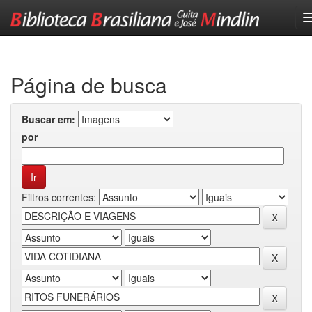
Skip
navigation
Página de busca
Buscar em:
por
Filtros correntes: