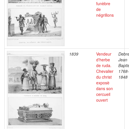
funèbre
de
négrillons
1839
Vendeur
Debre
d'herbe
Jean
de ruda.
Baptis
Chevalier
1768-
du christ
1848
exposè
dans son
cercueil
ouvert