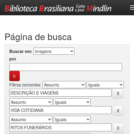
Skip
navigation
Página de busca
Buscar em:
por
Filtros correntes: