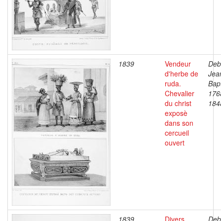
1839
Vendeur
Deb
d'herbe de
Jea
ruda.
Bapt
Chevalier
176
du christ
184
exposè
dans son
cercueil
ouvert
1839
Divers
Deb