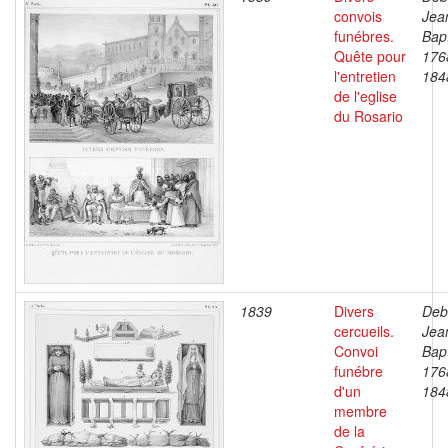
convois
Jea
funébres.
Bapt
Quête pour
176
l'entretien
184
de l'eglise
du Rosario
1839
Divers
Deb
cercueils.
Jea
Convoi
Bapt
funébre
176
d'un
184
membre
de la