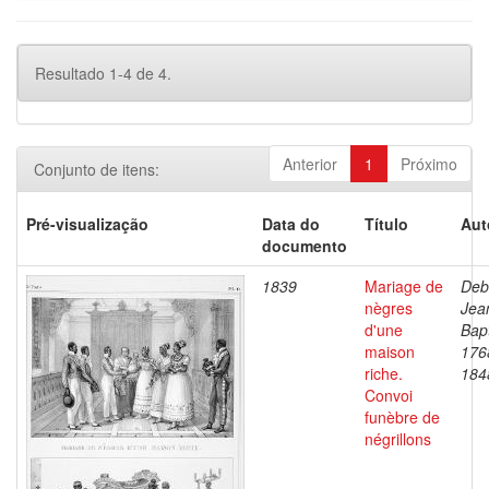
Resultado 1-4 de 4.
Anterior
1
Próximo
Conjunto de itens:
Pré-visualização
Data do
Título
Aut
documento
1839
Mariage de
Deb
nègres
Jea
d'une
Bapt
maison
176
riche.
184
Convoi
funèbre de
négrillons