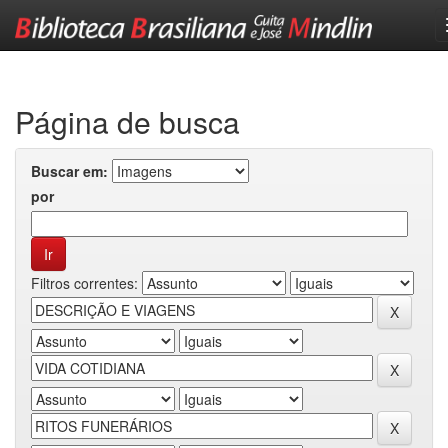
Skip
navigation
Página de busca
Buscar em:
por
Filtros correntes: