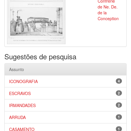
Confrérie
de Ne. De.
de la
Conception
Sugestões de pesquisa
Assunto
ICONOGRAFIA
4
ESCRAVOS
2
IRMANDADES
2
ARRUDA
1
CASAMENTO
1