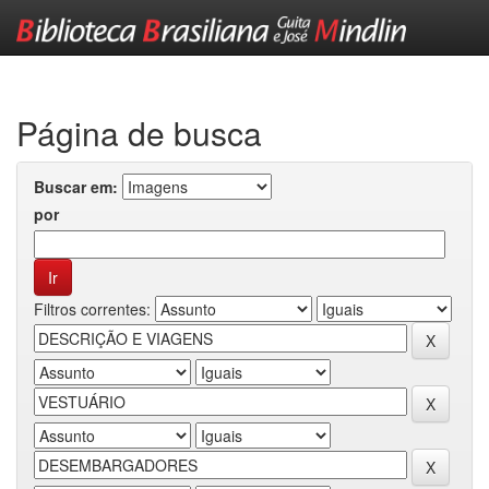
Skip
navigation
Página de busca
Buscar em:
por
Filtros correntes: