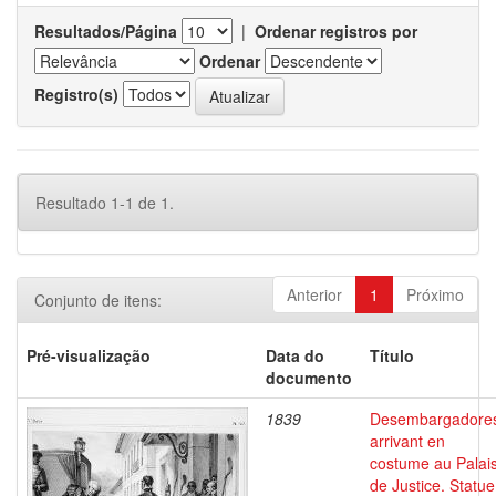
Resultados/Página
|
Ordenar registros por
Ordenar
Registro(s)
Resultado 1-1 de 1.
Anterior
1
Próximo
Conjunto de itens:
Pré-visualização
Data do
Título
documento
1839
Desembargadore
arrivant en
costume au Palai
de Justice. Statue