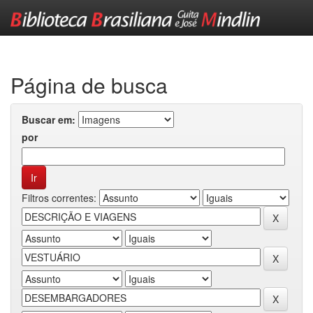
Skip
navigation
Página de busca
Buscar em:
por
Filtros correntes: