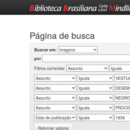
Skip
navigation
Página de busca
Buscar em:
por
Filtros correntes:
Retornar valores