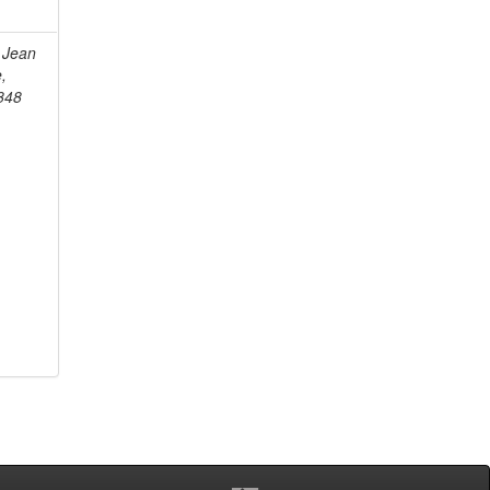
 Jean
e,
848