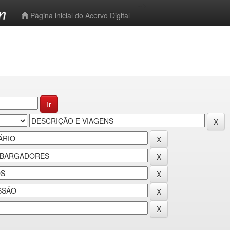
-->
Página inicial do Acervo Digital