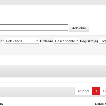
por
Ordenar
Registro(s)
Anterior
1
P
lo
Autor(