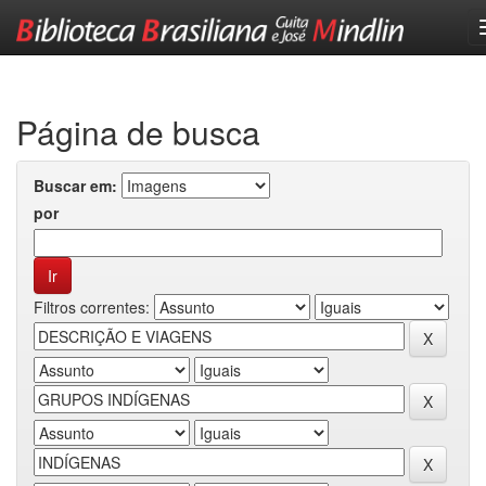
Skip
navigation
Página de busca
Buscar em:
por
Filtros correntes: