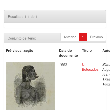
Resultado 1-1 de 1.
Anterior
1
Próximo
Conjunto de itens:
Pré-visualização
Data do
Título
Auto
documento
1862
Un
Biard
Botocudos
Augu
Fran
1798
188