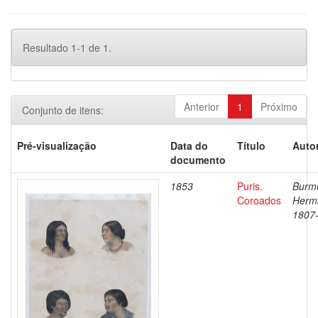
Resultado 1-1 de 1.
Anterior
1
Próximo
Conjunto de itens:
Pré-visualização
Data do
Título
Autor
documento
1853
Puris.
Burme
Coroados
Herm
1807