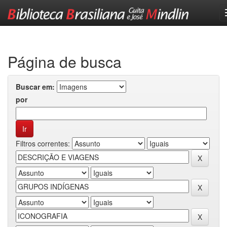
Skip
navigation
Página de busca
Buscar em:
por
Filtros correntes: