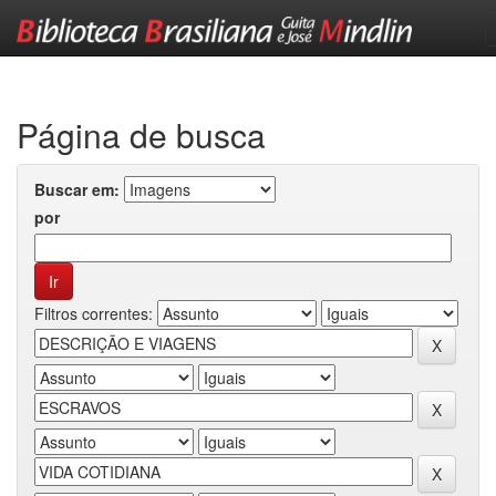
Skip
navigation
Página de busca
Buscar em:
por
Filtros correntes: