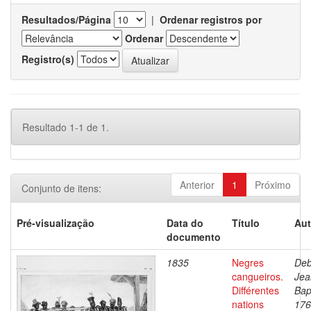
Resultados/Página
|
Ordenar registros por
Ordenar
Registro(s)
Resultado 1-1 de 1.
Anterior
1
Próximo
Conjunto de itens:
Pré-visualização
Data do
Título
Aut
documento
1835
Negres
Deb
cangueiros.
Jea
Différentes
Bap
nations
176