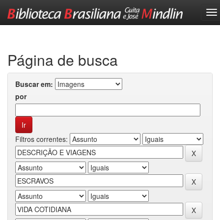
Skip
navigation
Página de busca
Buscar em:
por
Filtros correntes: