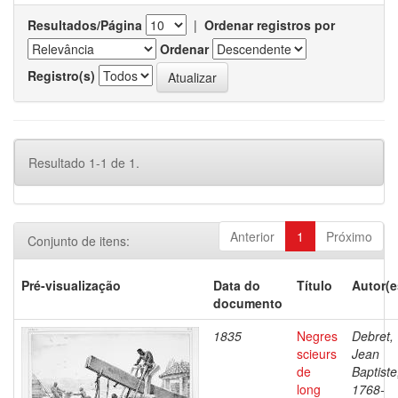
Resultados/Página
|
Ordenar registros por
Ordenar
Registro(s)
Resultado 1-1 de 1.
Anterior
1
Próximo
Conjunto de itens:
Pré-visualização
Data do
Título
Autor(e
documento
1835
Negres
Debret,
scieurs
Jean
de
Baptiste
long
1768-