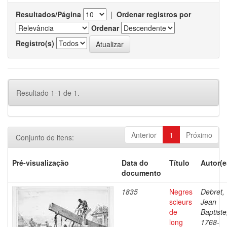
Resultados/Página
|
Ordenar registros por
Ordenar
Registro(s)
Resultado 1-1 de 1.
Anterior
1
Próximo
Conjunto de itens:
Pré-visualização
Data do
Título
Autor(e
documento
1835
Negres
Debret,
scieurs
Jean
de
Baptiste
long
1768-