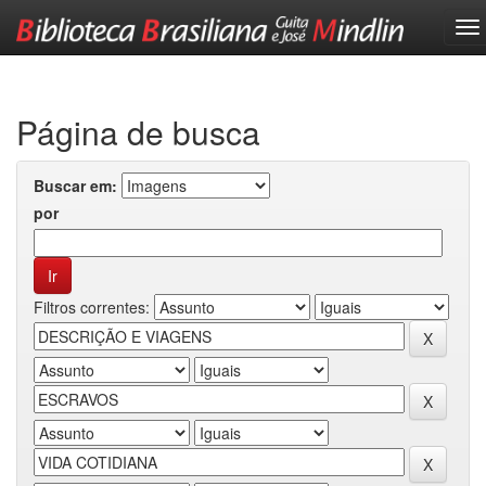
Skip
navigation
Página de busca
Buscar em:
por
Filtros correntes: