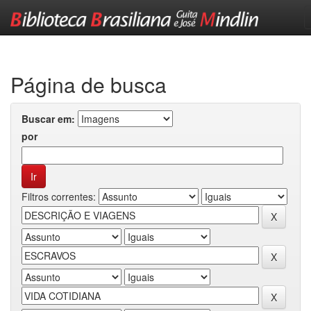
Skip
navigation
Página de busca
Buscar em:
por
Filtros correntes: