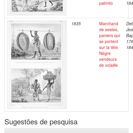
palmito
18
1835
Marchand
Deb
de sestes,
Je
paniers qui
Bap
se portent
176
sur la tête.
18
Nègre
vendeurs
de volaille
Sugestões de pesquisa