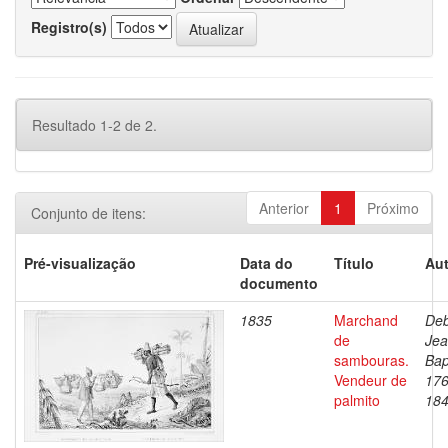
Registro(s)
Resultado 1-2 de 2.
Anterior
1
Próximo
Conjunto de itens:
Pré-visualização
Data do
Título
Aut
documento
1835
Marchand
Deb
de
Je
sambouras.
Bap
Vendeur de
176
palmito
18