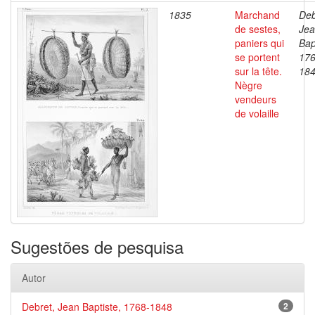
1835
Marchand
Deb
de sestes,
Je
paniers qui
Bap
se portent
176
sur la tête.
18
Nègre
vendeurs
de volaille
Sugestões de pesquisa
Autor
Debret, Jean Baptiste, 1768-1848
2