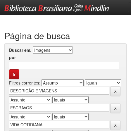
Skip
navigation
Página de busca
Buscar em:
por
Filtros correntes: